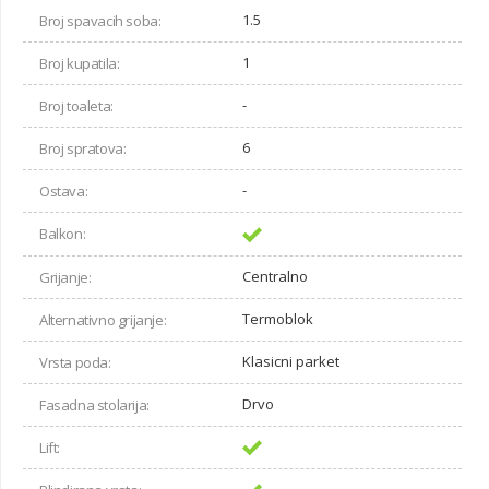
1.5
Broj spavacih soba:
1
Broj kupatila:
-
Broj toaleta:
6
Broj spratova:
-
Ostava:
Balkon:
Centralno
Grijanje:
Termoblok
Alternativno grijanje:
Klasicni parket
Vrsta poda:
Drvo
Fasadna stolarija:
Lift: