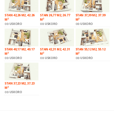
STAN 42,26 M2, 42.26
STAN 26,77 M2, 26.77
STAN 37,39 M2, 37.39
2
2
2
M
M
M
USKORO
USKORO
USKORO
OD
OD
OD
STAN 40,17 M2, 40.17
STAN 42,31 M2, 42.31
STAN 55,12 M2, 55.12
2
2
2
M
M
M
USKORO
USKORO
USKORO
OD
OD
OD
STAN 37,23 M2, 37.23
2
M
USKORO
OD