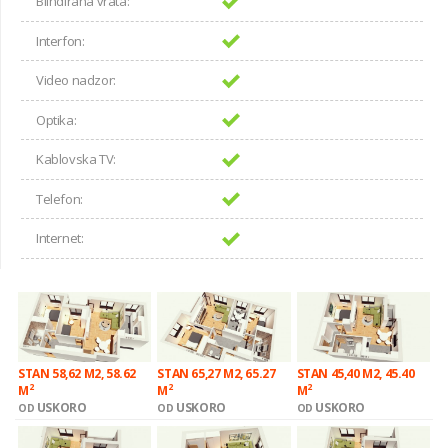
Blindirana vrata:
Interfon:
Video nadzor:
Optika:
Kablovska TV:
Telefon:
Internet:
STAN 58,62 M2, 58.62
STAN 65,27 M2, 65.27
STAN 45,40 M2, 45.40
2
2
2
M
M
M
USKORO
USKORO
USKORO
OD
OD
OD