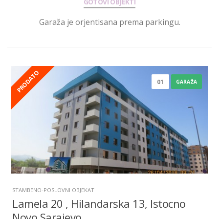
GOTOVI OBJEKTI
Garaža je orjentisana prema parkingu.
PRODATO
01
GARAŽA
STAMBENO-POSLOVNI OBJEKAT
Lamela 20 , Hilandarska 13, Istocno
Novo Sarajevo