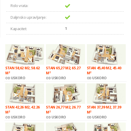
Rolo vrata:
Daljinsko upravljanje:
1
Kapacitet:
STAN 58,62 M2, 58.62
STAN 65,27 M2, 65.27
STAN 45,40 M2, 45.40
2
2
2
M
M
M
USKORO
USKORO
USKORO
OD
OD
OD
STAN 42,26 M2, 42.26
STAN 26,77 M2, 26.77
STAN 37,39 M2, 37.39
2
2
2
M
M
M
USKORO
USKORO
USKORO
OD
OD
OD