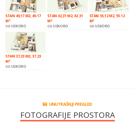
STAN 40,17 M2, 40.17
STAN 42,31 M2, 42.31
STAN 55,12 M2, 55.12
2
2
2
M
M
M
USKORO
USKORO
USKORO
OD
OD
OD
STAN 37,23 M2, 37.23
2
M
USKORO
OD
UNUTRAŠNJI PREGLED
FOTOGRAFIJE PROSTORA