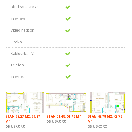
Blindirana vrata:
Interfon:
Video nadzor:
-
Optika:
Kablovska TV:
Telefon:
Internet:
2
STAN 39,27 M2, 39.27
STAN 61,48, 61.48 M
STAN 42,78 M2, 42.78
2
2
M
USKORO
M
OD
USKORO
USKORO
OD
OD