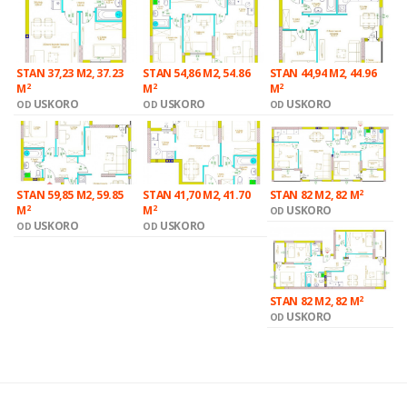
STAN 37,23 M2, 37.23
STAN 54,86 M2, 54.86
STAN 44,94 M2, 44.96
2
2
2
M
M
M
USKORO
USKORO
USKORO
OD
OD
OD
2
STAN 59,85 M2, 59.85
STAN 41,70 M2, 41.70
STAN 82 M2, 82 M
2
2
M
M
USKORO
OD
USKORO
USKORO
OD
OD
2
STAN 82 M2, 82 M
USKORO
OD