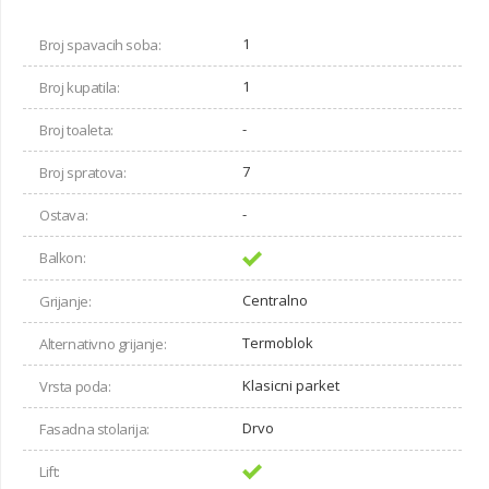
1
Broj spavacih soba:
1
Broj kupatila:
-
Broj toaleta:
7
Broj spratova:
-
Ostava:
Balkon:
Centralno
Grijanje:
Termoblok
Alternativno grijanje:
Klasicni parket
Vrsta poda:
Drvo
Fasadna stolarija:
Lift: