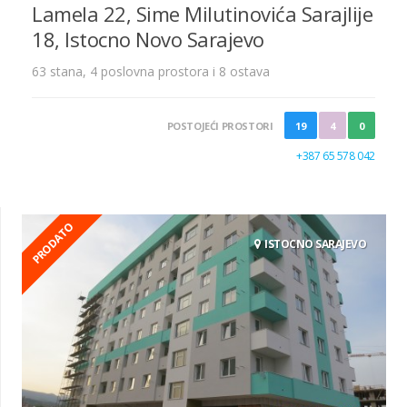
Lamela 22, Sime Milutinovića Sarajlije
18, Istocno Novo Sarajevo
63 stana, 4 poslovna prostora i 8 ostava
POSTOJEĆI PROSTORI
19
4
0
+387 65 578 042
PRODATO
ISTOCNO SARAJEVO