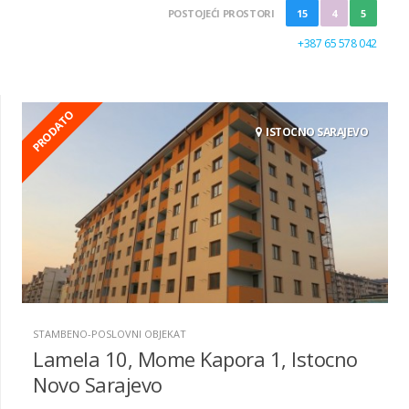
POSTOJEĆI PROSTORI
15
4
5
+387 65 578 042
PRODATO
ISTOCNO SARAJEVO
STAMBENO-POSLOVNI OBJEKAT
Lamela 10, Mome Kapora 1, Istocno
Novo Sarajevo