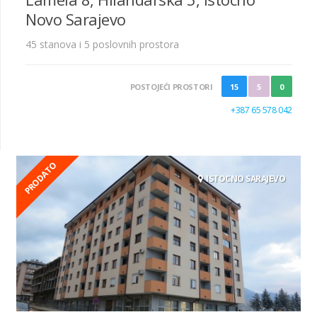
Novo Sarajevo
45 stanova i 5 poslovnih prostora
POSTOJEĆI PROSTORI
15
5
0
+387 65 578 042
PRODATO
ISTOCNO SARAJEVO