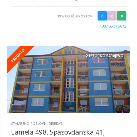
POSTOJEĆI PROSTORI
0
0
0
+387 65 578 042
PRODATO
ISTOCNO SARAJEVO
STAMBENO-POSLOVNI OBJEKAT
Lamela 498, Spasovdanska 41,