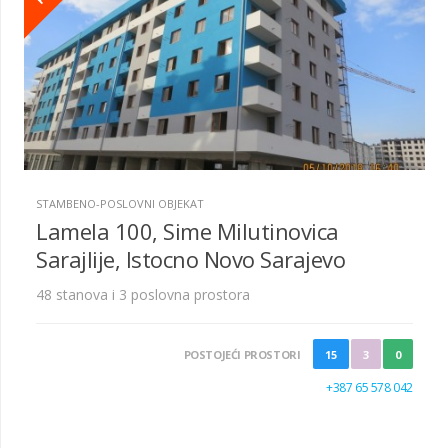
STAMBENO-POSLOVNI OBJEKAT
Lamela 100, Sime Milutinovica
Sarajlije, Istocno Novo Sarajevo
48 stanova i 3 poslovna prostora
POSTOJEĆI PROSTORI
15
3
0
+387 65 578 042