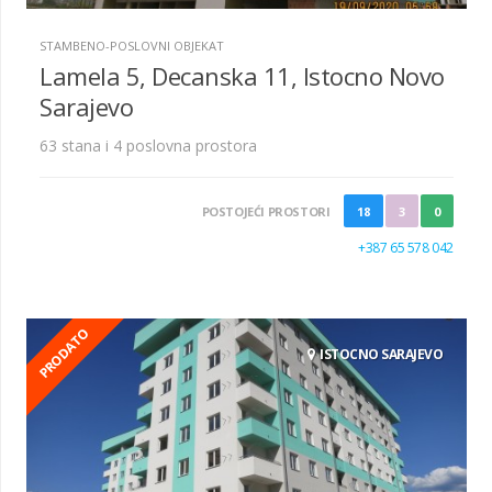
STAMBENO-POSLOVNI OBJEKAT
Lamela 5, Decanska 11, Istocno Novo
Sarajevo
63 stana i 4 poslovna prostora
POSTOJEĆI PROSTORI
18
3
0
+387 65 578 042
PRODATO
ISTOCNO SARAJEVO