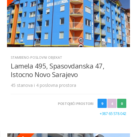
STAMBENO-POSLOVNI OBJEKAT
Lamela 495, Spasovdanska 47,
Istocno Novo Sarajevo
45 stanova i 4 poslovna prostora
POSTOJEĆI PROSTORI
9
4
0
+387 65 578 042