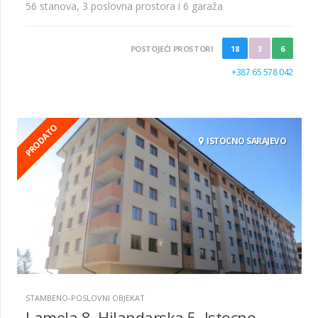
56 stanova, 3 poslovna prostora i 6 garaža
POSTOJEĆI PROSTORI
18
3
6
+387 65 578 042
PRODATO
ISTOCNO SARAJEVO
STAMBENO-POSLOVNI OBJEKAT
Lamela 8, Hilandarska 5, Istocno