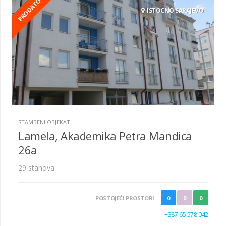
PRODATO
ISTOCNO SARAJEVO
STAMBENI OBJEKAT
Lamela, Akademika Petra Mandica
26a
29 stanova.
POSTOJEĆI PROSTORI
0
0
0
+387 65 578 042