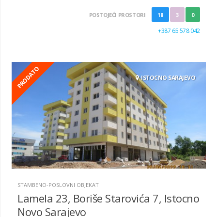
POSTOJEĆI PROSTORI
18
3
0
+387 65 578 042
PRODATO
ISTOCNO SARAJEVO
STAMBENO-POSLOVNI OBJEKAT
Lamela 23, Boriše Starovića 7, Istocno
Novo Sarajevo