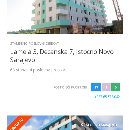
STAMBENO-POSLOVNI OBJEKAT
Lamela 3, Decanska 7, Istocno Novo
Sarajevo
63 stana i 4 poslovna prostora
POSTOJEĆI PROSTORI
17
1
0
+387 65 578 042
PRODATO
ISTOCNO SARAJEVO