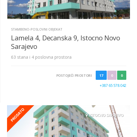
STAMBENO-POSLOVNI OBJEKAT
Lamela 4, Decanska 9, Istocno Novo
Sarajevo
63 stana i 4 poslovna prostora
POSTOJEĆI PROSTORI
17
0
0
+387 65 578 042
PRODATO
ISTOCNO SARAJEVO