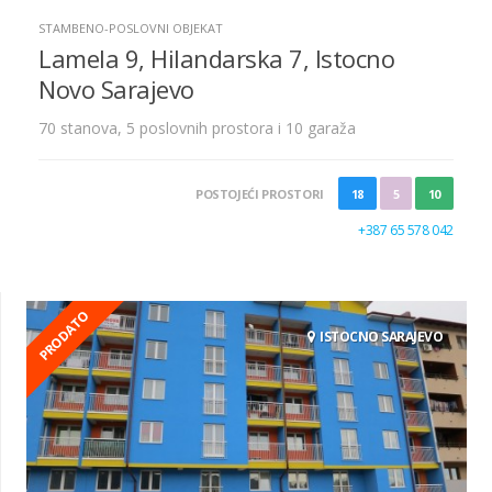
STAMBENO-POSLOVNI OBJEKAT
Lamela 9, Hilandarska 7, Istocno
Novo Sarajevo
70 stanova, 5 poslovnih prostora i 10 garaža
POSTOJEĆI PROSTORI
18
5
10
+387 65 578 042
PRODATO
ISTOCNO SARAJEVO