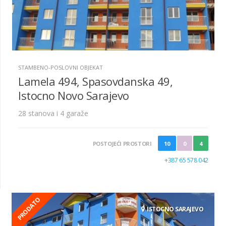
STAMBENO-POSLOVNI OBJEKAT
Lamela 494, Spasovdanska 49,
Istocno Novo Sarajevo
28 stanova i 4 garaže
POSTOJEĆI PROSTORI
10
0
4
+387 65 578 042
PRODATO
ISTOCNO SARAJEVO