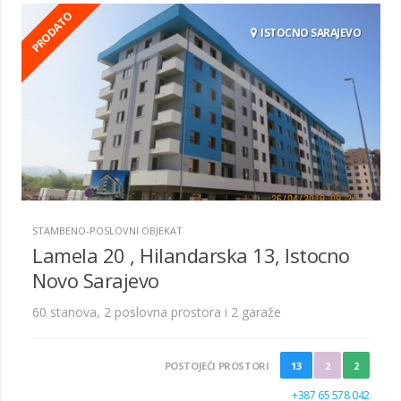
PRODATO
ISTOCNO SARAJEVO
STAMBENO-POSLOVNI OBJEKAT
Lamela 20 , Hilandarska 13, Istocno
Novo Sarajevo
60 stanova, 2 poslovna prostora i 2 garaže
POSTOJEĆI PROSTORI
13
2
2
+387 65 578 042