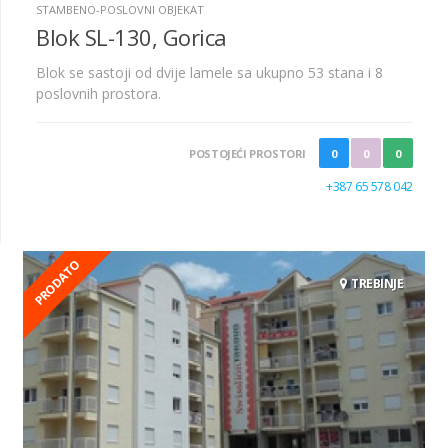
STAMBENO-POSLOVNI OBJEKAT
Blok SL-130, Gorica
Blok se sastoji od dvije lamele sa ukupno 53 stana i 8
poslovnih prostora.
POSTOJEĆI PROSTORI
0
0
0
+387 65 578 042
PRODATO
TREBINJE