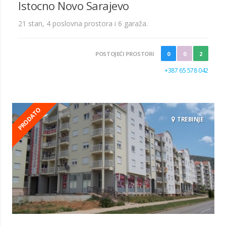
Istocno Novo Sarajevo
21 stan, 4 poslovna prostora i 6 garaža.
POSTOJEĆI PROSTORI
0
0
2
+387 65 578 042
PRODATO
TREBINJE