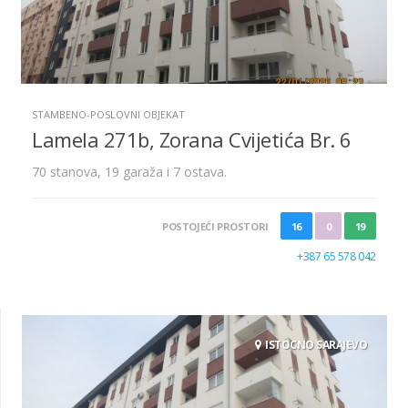
STAMBENO-POSLOVNI OBJEKAT
Lamela 271b, Zorana Cvijetića Br. 6
70 stanova, 19 garaža i 7 ostava.
POSTOJEĆI PROSTORI
16
0
19
+387 65 578 042
ISTOCNO SARAJEVO