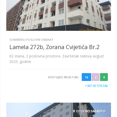
STAMBENO-POSLOVNI OBJEKAT
Lamela 272b, Zorana Cvijetića Br.2
63 stana, 2 poslovna prostora. Završetak radova avgust
2025. godine
POSTOJEĆI PROSTORI
12
2
0
+387 65 578 042
ISTOCNO SARAJEVO